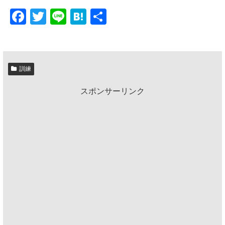
F
T
Li
H
共
a
wi
n
at
有
c
tt
e
e
e
er
n
訓練
b
a
スポンサーリンク
o
o
k