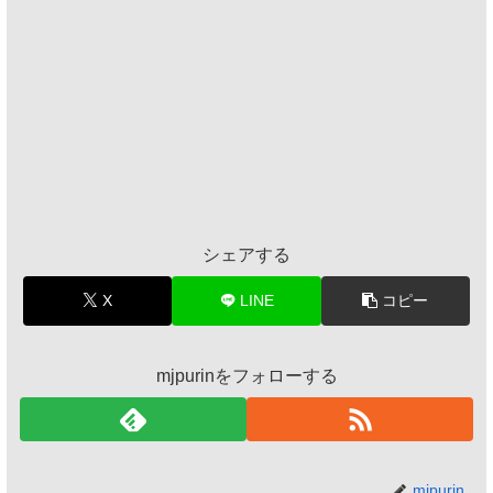
シェアする
X
LINE
コピー
mjpurinをフォローする
mjpurin