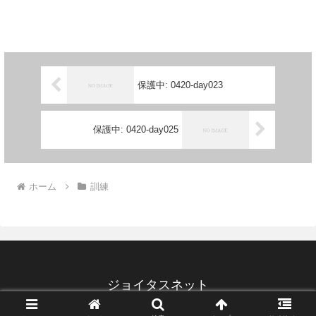
保護中: 0420-day023
保護中: 0420-day025
ホーム
訓練
ジョイタスネット
© 2017 ジョイタスネット.