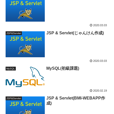
2020.03.03
JSP & Servlet(じゃんけん作成)
JSP&Servlet
2020.03.03
MySQL(初級課題)
MySQL
2020.02.19
JSP & Servlet(BMI-WEBAPP作
JSP&Servlet
成)