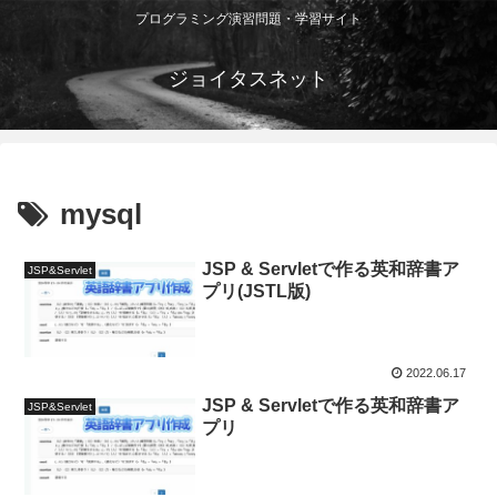
プログラミング演習問題・学習サイト
ジョイタスネット
mysql
JSP & Servletで作る英和辞書ア
JSP&Servlet
プリ(JSTL版)
2022.06.17
JSP & Servletで作る英和辞書ア
JSP&Servlet
プリ