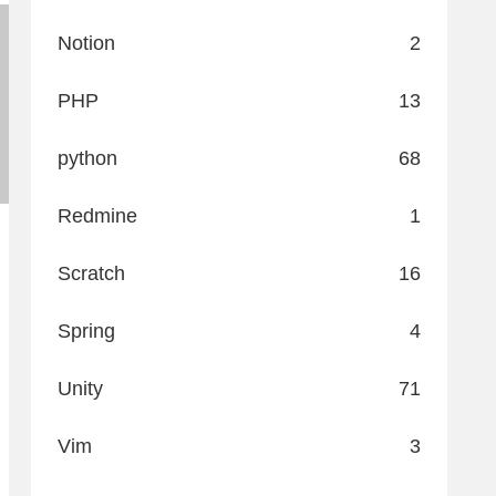
Notion
2
PHP
13
python
68
Redmine
1
Scratch
16
Spring
4
Unity
71
Vim
3