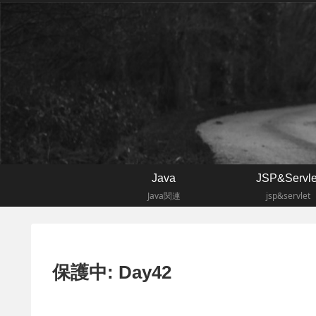
Java
JSP&Servle
Java関連
jsp&servlet
保護中: Day42