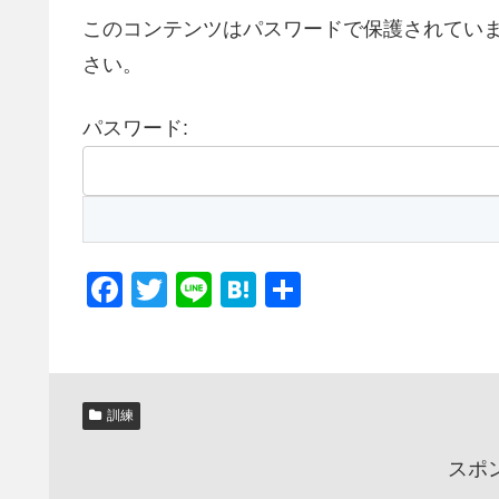
このコンテンツはパスワードで保護されてい
さい。
パスワード:
F
T
Li
H
共
a
wi
n
at
有
c
tt
e
e
e
er
n
訓練
b
a
o
スポ