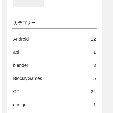
カテゴリー
Android
22
api
1
blender
3
BlocklyGames
5
C#
24
design
1