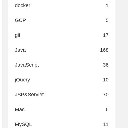
docker
1
GCP
5
git
17
Java
168
JavaScript
36
jQuery
10
JSP&Servlet
70
Mac
6
MySQL
11