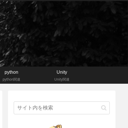
python
Unity
python関連
Unity関連