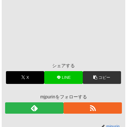
シェアする
X
LINE
コピー
mjpurinをフォローする
mjpurin