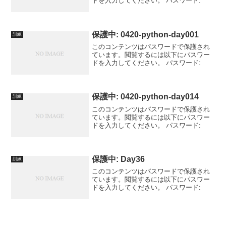
ドを入力してください。 パスワード:
保護中: 0420-python-day001
訓練
このコンテンツはパスワードで保護され
ています。閲覧するには以下にパスワー
ドを入力してください。 パスワード:
保護中: 0420-python-day014
訓練
このコンテンツはパスワードで保護され
ています。閲覧するには以下にパスワー
ドを入力してください。 パスワード:
保護中: Day36
訓練
このコンテンツはパスワードで保護され
ています。閲覧するには以下にパスワー
ドを入力してください。 パスワード: