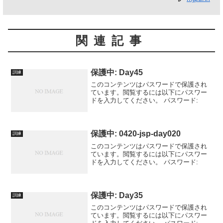
関連記事
保護中: Day45
訓練
このコンテンツはパスワードで保護され
ています。閲覧するには以下にパスワー
ドを入力してください。 パスワード:
保護中: 0420-jsp-day020
訓練
このコンテンツはパスワードで保護され
ています。閲覧するには以下にパスワー
ドを入力してください。 パスワード:
保護中: Day35
訓練
このコンテンツはパスワードで保護され
ています。閲覧するには以下にパスワー