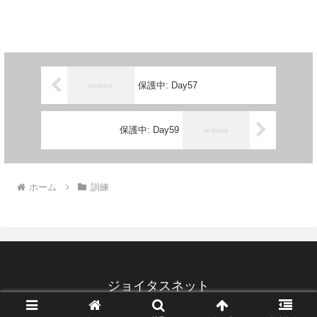
保護中: Day57
保護中: Day59
ホーム
訓練
ジョイタスネット
© 2017 ジョイタスネット.