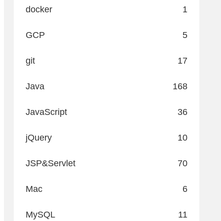
docker
1
GCP
5
git
17
Java
168
JavaScript
36
jQuery
10
JSP&Servlet
70
Mac
6
MySQL
11