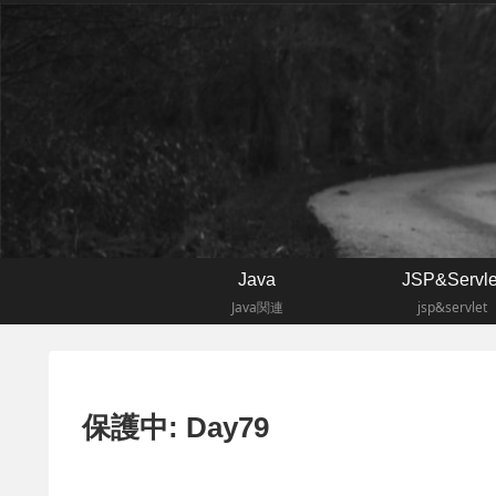
Java
JSP&Servle
Java関連
jsp&servlet
保護中: Day79