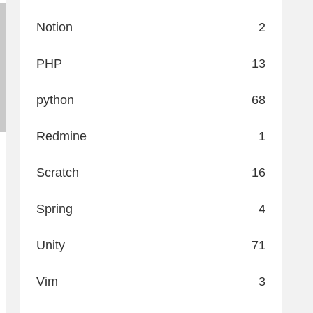
Notion
2
PHP
13
python
68
Redmine
1
Scratch
16
Spring
4
Unity
71
Vim
3