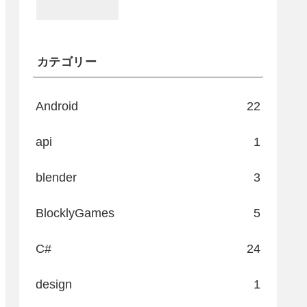
カテゴリー
Android
22
api
1
blender
3
BlocklyGames
5
C#
24
design
1