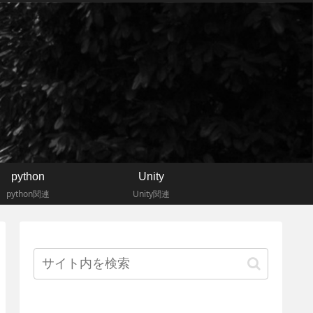
python
Unity
python関連
Unity関連