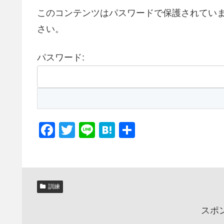
このコンテンツはパスワードで保護されてい
さい。
パスワード:
F
T
Li
H
共
a
wi
n
at
有
c
tt
e
e
e
er
n
訓練
b
a
o
スポ