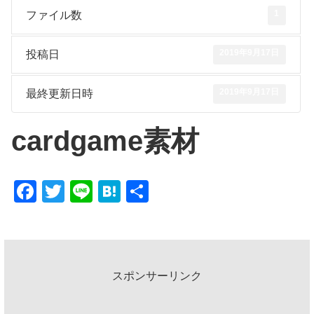
1
ファイル数
2019年9月17日
投稿日
2019年9月17日
最終更新日時
cardgame素材
F
T
Li
H
共
a
wi
n
at
有
c
tt
e
e
e
er
n
b
a
スポンサーリンク
o