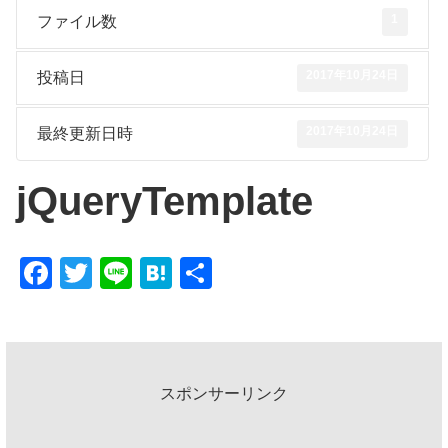
1
ファイル数
2017年10月24日
投稿日
2017年10月24日
最終更新日時
jQueryTemplate
F
T
Li
H
共
a
wi
n
at
有
c
tt
e
e
e
er
n
b
a
スポンサーリンク
o