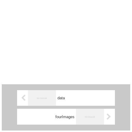
data
fourImages