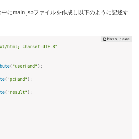
その中にmain.jspファイルを作成し以下のように記述す
xt/html; charset=UTF-8"
bute
(
"userHand"
)
;
te
(
"pcHand"
)
;
te
(
"result"
)
;