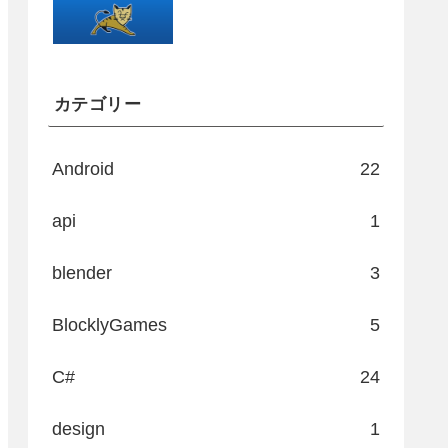
カテゴリー
Android
22
api
1
blender
3
etException
,
 IOException 
{
BlocklyGames
5
C#
24
letException
,
 IOException 
{
design
1