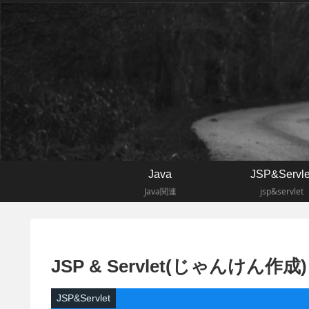
Java
JSP&Servle
Java関連
jsp&servlet
JSP & Servlet(じゃんけん作成)
JSP&Servlet