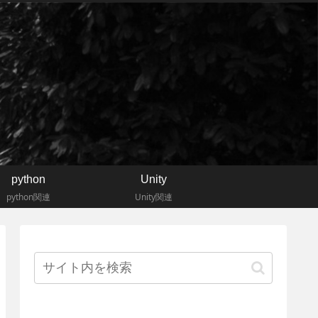
python
Unity
python関連
Unity関連