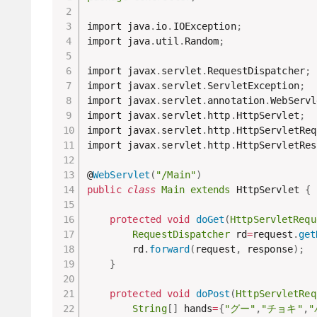
import java
.
io
.
IOException
;
import java
.
util
.
Random
;
import javax
.
servlet
.
RequestDispatcher
;
import javax
.
servlet
.
ServletException
;
import javax
.
servlet
.
annotation
.
WebServl
import javax
.
servlet
.
http
.
HttpServlet
;
import javax
.
servlet
.
http
.
HttpServletReq
import javax
.
servlet
.
http
.
HttpServletRes
@
WebServlet
(
"/Main"
)
public
class
Main
extends
 HttpServlet 
{
protected
void
doGet
(
HttpServletRequ
RequestDispatcher
 rd
=
request
.
get
		rd
.
forward
(
request
,
 response
)
;
}
protected
void
doPost
(
HttpServletReq
String
[
]
 hands
=
{
"グー"
,
"チョキ"
,
"