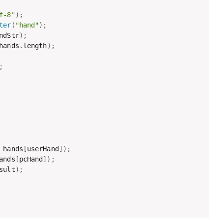
f-8"
)
;
ter
(
"hand"
)
;
ndStr
)
;
hands
.
length
)
;
;
 hands
[
userHand
]
)
;
ands
[
pcHand
]
)
;
sult
)
;