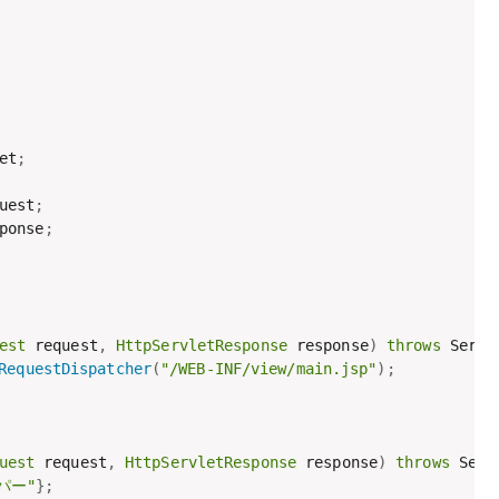
et
;
uest
;
ponse
;
est
 request
,
HttpServletResponse
 response
)
throws
 Servl
RequestDispatcher
(
"/WEB-INF/view/main.jsp"
)
;
uest
 request
,
HttpServletResponse
 response
)
throws
 Serv
パー"
}
;