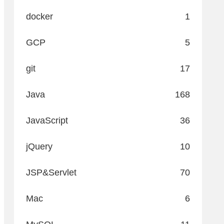
docker
1
GCP
5
git
17
Java
168
JavaScript
36
jQuery
10
JSP&Servlet
70
Mac
6