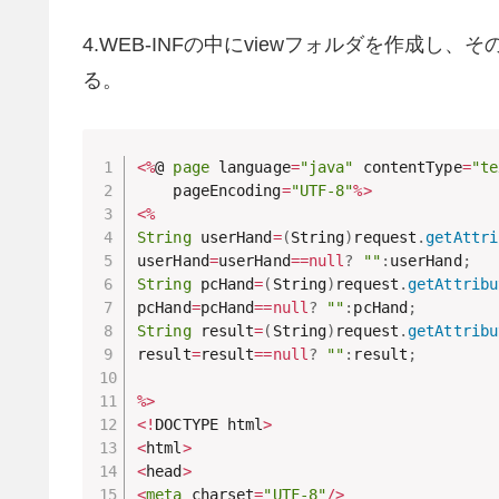
4.WEB-INFの中にviewフォルダを作成し、
る。
<
%
@ 
page
 language
=
"java"
 contentType
=
"te
    pageEncoding
=
"UTF-8"
%
>
<
%
String
 userHand
=
(
String
)
request
.
getAttri
userHand
=
userHand
==
null
?
""
:
userHand
;
String
 pcHand
=
(
String
)
request
.
getAttribu
pcHand
=
pcHand
==
null
?
""
:
pcHand
;
String
 result
=
(
String
)
request
.
getAttribu
result
=
result
==
null
?
""
:
result
;
%
>
<
!
DOCTYPE html
>
<
html
>
<
head
>
<
meta
 charset
=
"UTF-8"
/
>