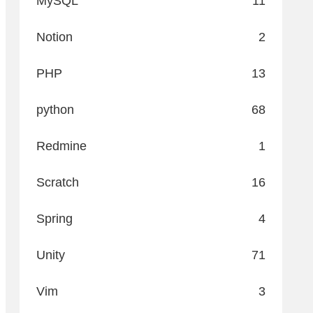
MySQL
11
Notion
2
PHP
13
python
68
Redmine
1
Scratch
16
Spring
4
Unity
71
Vim
3