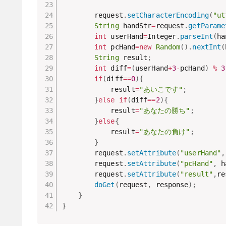
		request
.
setCharacterEncoding
(
"ut
String
 handStr
=
request
.
getParame
int
 userHand
=
Integer
.
parseInt
(
ha
int
 pcHand
=
new
Random
(
)
.
nextInt
(
String
 result
;
int
 diff
=
(
userHand
+
3
-
pcHand
)
%
3
if
(
diff
==
0
)
{
			result
=
"あいこです"
;
}
else
if
(
diff
==
2
)
{
			result
=
"あなたの勝ち"
;
}
else
{
			result
=
"あなたの負け"
;
}
		request
.
setAttribute
(
"userHand"
,
		request
.
setAttribute
(
"pcHand"
,
 h
		request
.
setAttribute
(
"result"
,
re
doGet
(
request
,
 response
)
;
}
}