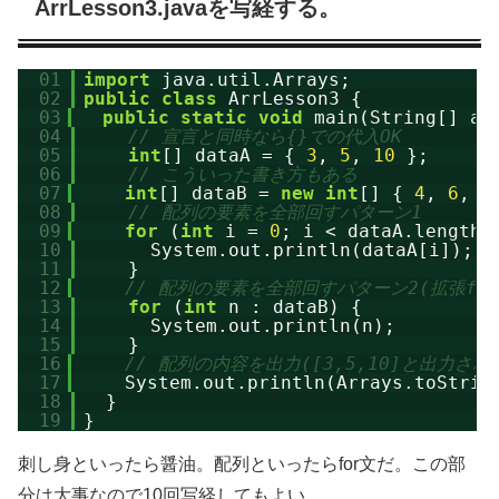
ArrLesson3.javaを写経する。
01
import
java.util.Arrays;
02
public
class
ArrLesson3 {
03
public
static
void
main(String[] ar
04
// 宣言と同時なら{}での代入OK
05
int
[] dataA = { 
3
, 
5
, 
10
};
06
// こういった書き方もある
07
int
[] dataB = 
new
int
[] { 
4
, 
6
, 
1
08
// 配列の要素を全部回すパターン1
09
for
(
int
i = 
0
; i < dataA.length;
10
System.out.println(dataA[i]);
11
}
12
// 配列の要素を全部回すパターン2(拡張for
13
for
(
int
n : dataB) {
14
System.out.println(n);
15
}
16
// 配列の内容を出力([3,5,10]と出力され
17
System.out.println(Arrays.toStrin
18
}
19
}
刺し身といったら醤油。配列といったらfor文だ。この部
分は大事なので10回写経してもよい。