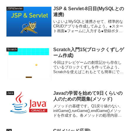
成する。■インタフェース：Solid...
JSP & Servlet-8日目(MySQLとの
JSP&Servlet
連携)
いよいよMySQLと連携させて、標準的な
CRUDアプリを作成してみよう。●スター
ト画面●フォームに入力する●登録ボタン
を押すと、登録しましたというメッセー
ジが表示されるとともに下部にリストア
ップ。●同様の作業を繰り返し3件ほど登
Scratch入門15(ブロックくずしゲ
録する。●更...
Scratch
ーム作成)
今回はテレビゲームの創世記から存在し
ているブロックくずしを作ってみよう。
Scratchを使えばこれもとても簡単にでき
る。いつものように新しいプロジェクト
を作成したら、猫ちゃんのスプライトを
削除する。今回猫ちゃんはおやすみだ。
まずは、ブロック...
Javaの学習を始めて9日くらいの
Java
人のための問題集(メソッド)
メソッドの基礎です。Q1戻り値のない、
initGame(),runGame(),endGame()メソッ
ドを作成する。各メソッドの処理内容は
メソッド名と同名の文字列をSysoutで出
力するのみとする。mainメソッドから3つ
のメソッドを呼び...
C#(メソッド応用)
C#