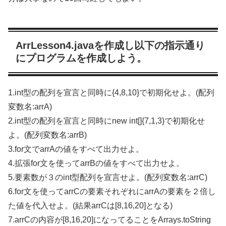
ArrLesson4.javaを作成し以下の指示通り
にプログラムを作成しよう。
1.int型の配列を宣言と同時に{4,8,10}で初期化せよ。(配列
変数名:arrA)
2.int型の配列を宣言と同時にnew int[]{7,1,3}で初期化せ
よ。(配列変数名:arrB)
3.for文でarrAの値をすべて出力せよ。
4.拡張for文を使ってarrBの値をすべて出力せよ。
5.要素数が３のint型配列を宣言せよ。(配列変数名:arrC)
6.for文を使ってarrCの要素それぞれにarrAの要素を２倍し
た値を代入せよ。(結果arrCは[8,16,20]となる)
7.arrCの内容が[8,16,20]になってることをArrays.toString