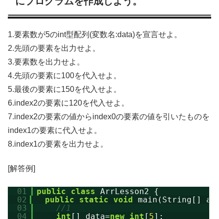
にプログラムを作成しよう。
1.要素数が5のint型配列(変数名:data)を宣言せよ。
2.先頭の要素を出力せよ。
3.要素数を出力せよ。
4.先頭の要素に100を代入せよ。
5.最後の要素に150を代入せよ。
6.index2の要素に120を代入せよ。
7.index2の要素の値からindex0の要素の値を引いたものを
index1の要素に代入せよ。
8.index1の要素を出力せよ。
[解答例]
01
public
class
ArrLesson2 {
02
public
static
void
main(String[] ar
03
//1
04
int
[] data=
new
int
[
5
];