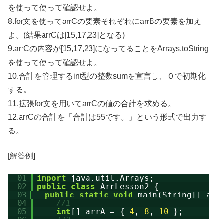
を使って使って確認せよ。
8.for文を使ってarrCの要素それぞれにarrBの要素を加え
よ。(結果arrCは[15,17,23]となる)
9.arrCの内容が[15,17,23]になってることをArrays.toString
を使って使って確認せよ。
10.合計を管理するint型の整数sumを宣言し、０で初期化
する。
11.拡張for文を用いてarrCの値の合計を求める。
12.arrCの合計を「合計は55です。」という形式で出力す
る。
[解答例]
01
import
java.util.Arrays;
02
public
class
ArrLesson2 {
03
public
static
void
main(String[] ar
04
//1
05
int
[] arrA = { 
4
, 
8
, 
10
};