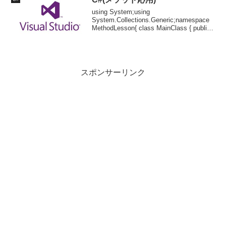
using System;using
System.Collections.Generic;namespace
MethodLesson{ class MainClass { public
static void Main(string[]...
スポンサーリンク