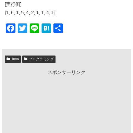
[実行例]
[1, 6, 1, 5, 4, 2, 1, 1, 4, 1]
F
T
Li
H
共
a
wi
n
at
有
c
tt
e
e
e
er
n
Java
プログラミング
b
a
スポンサーリンク
o
o
k