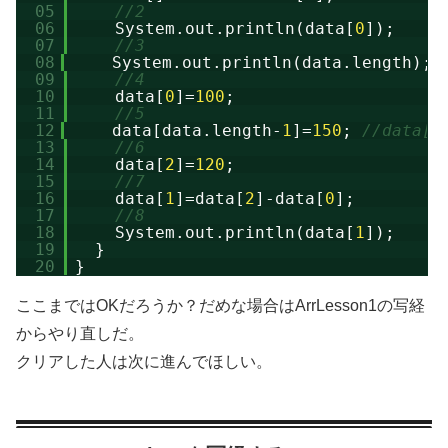
05
//2
06
System.out.println(data[
0
]);
07
//3
08
System.out.println(data.length);
09
//4
10
data[
0
]=
100
;
11
//5
12
data[data.length-
1
]=
150
; 
//data
13
//6
14
data[
2
]=
120
;
15
//7
16
data[
1
]=data[
2
]-data[
0
];
17
//8
18
System.out.println(data[
1
]);
19
}
20
}
ここまではOKだろうか？だめな場合はArrLesson1の写経
からやり直しだ。
クリアした人は次に進んでほしい。