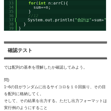
33
for
(
int
n:arrC){
34
sum+=n;
35
}
36
//12
37
System.out.println(
"合計は"
+sum+
"で
38
}
39
}
確認テスト
では配列の基本を理解したか確認してみよう。
問)
1~6の目がランダムに出るサイコロを１０回振り、その目
を配列に格納してく。
そして、その結果を出力する。ただし出力フォーマットは
実行例のようにすること