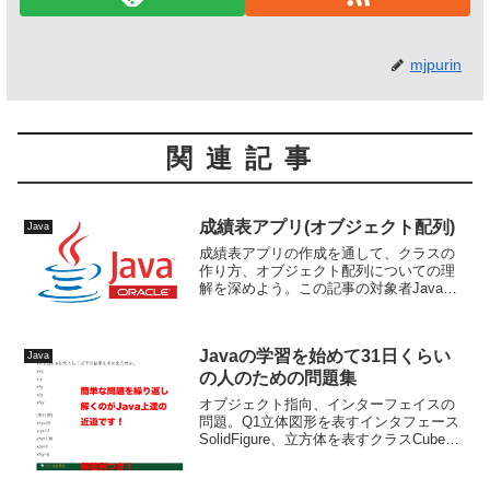
mjpurin
関連記事
成績表アプリ(オブジェクト配列)
Java
成績表アプリの作成を通して、クラスの
作り方、オブジェクト配列についての理
解を深めよう。この記事の対象者Javaで
オブジェクト指向を学び始めた人でクラ
スの基本がわかってきた人最初のお題(一
般クラス)Subjectクラスと(アプリケーシ
Javaの学習を始めて31日くらい
Java
ョンクラ...
の人のための問題集
オブジェクト指向、インターフェイスの
問題。Q1立体図形を表すインタフェース
SolidFigure、立方体を表すクラスCube、
球を表すクラスSphereを作成し、図形の
体積と表面積を表示するプログラムを作