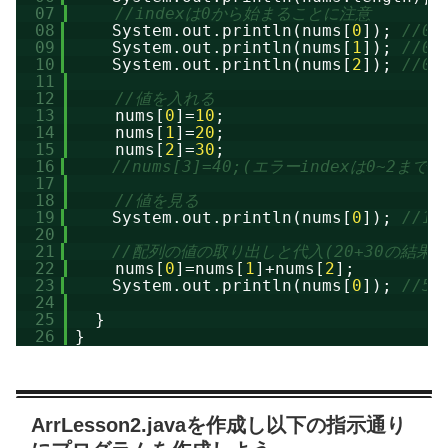
07
//indexは0から始まることに注意
08
System.out.println(nums[
0
]); 
//0
09
System.out.println(nums[
1
]); 
//0
10
System.out.println(nums[
2
]); 
//0
11
12
//値を入れる
13
nums[
0
]=
10
;
14
nums[
1
]=
20
;
15
nums[
2
]=
30
;
16
//nums[3]=40;(エラーindexは0~2まで
17
18
//値を見る
19
System.out.println(nums[
0
]); 
//10
20
21
//配列の値の取り出しと代入(20+30の結果が
22
nums[
0
]=nums[
1
]+nums[
2
];
23
System.out.println(nums[
0
]); 
//50
24
25
}
26
}
ArrLesson2.javaを作成し以下の指示通り