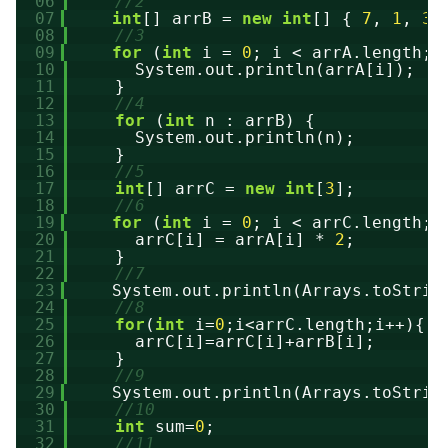
06
//2
07
int
[] arrB = 
new
int
[] { 
7
, 
1
, 
3
08
//3
09
for
(
int
i = 
0
; i < arrA.length; 
10
System.out.println(arrA[i]);
11
}
12
//4
13
for
(
int
n : arrB) {
14
System.out.println(n);
15
}
16
//5
17
int
[] arrC = 
new
int
[
3
];
18
//6
19
for
(
int
i = 
0
; i < arrC.length; 
20
arrC[i] = arrA[i] * 
2
;
21
}
22
//7
23
System.out.println(Arrays.toStrin
24
//8
25
for
(
int
i=
0
;i<arrC.length;i++){
26
arrC[i]=arrC[i]+arrB[i];
27
}
28
//9
29
System.out.println(Arrays.toStrin
30
//10
31
int
sum=
0
;
32
//11