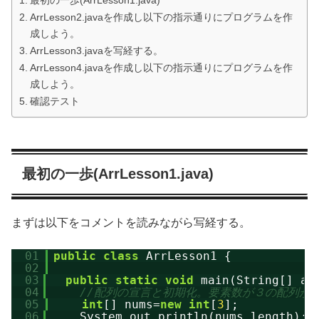
最初の一歩(ArrLesson1.java)
ArrLesson2.javaを作成し以下の指示通りにプログラムを作
成しよう。
ArrLesson3.javaを写経する。
ArrLesson4.javaを作成し以下の指示通りにプログラムを作
成しよう。
確認テスト
最初の一歩(ArrLesson1.java)
まずは以下をコメントを読みながら写経する。
01
public
class
ArrLesson1 {
02
03
public
static
void
main(String[] ar
04
//配列の宣言と初期化。要素数が３の配列が
05
int
[] nums=
new
int
[
3
];
06
System.out.println(nums.length); 