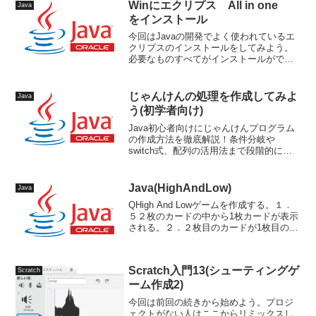
Winにエクリプス All in one
Java
をインストール
今回はJavaの開発でよく使われているエ
クリプスのインストールをしてみよう。
必要なものすべてがインストールができ
るPleiades All in one を使うのが楽だ。バ
ージョンの選択まずはPleiadesのダウン
ロードページに行くダウン...
じゃんけんの処理を作成してみよ
Java
う(初学者向け)
Java初心者向けにじゃんけんプログラム
の作成方法を徹底解説！条件分岐や
switch式、配列の活用法まで段階的に学
べます。これでプログラミングの基本を
しっかり習得しましょう。
Java(HighAndLow)
Java
QHigh And Lowゲームを作成する。１．
５２枚のカードの中から1枚カードが表示
される。２．２枚目のカードが1枚目のカ
ードより大きいか小さいかを予想する。
この際大きい小さいは基本カードの数字
に依存するが１は例外で最大とする。
Scratch入門13(シューティングゲ
Scratch
３．当たっ...
ーム作成2)
今回は前回の続きから始めよう。プロジ
ェクトがない人はここからリミックスし