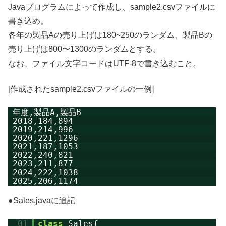
Javaプログラムによって作成し、sample2.csvファイルに
書き込め。
各年の製品Aの売り上げは180~250のランダム、製品Bの
売り上げは800〜1300のランダムとする。
なお、ファイル文字コードはUTF-8で書き込むこと。
[作成されたsample2.csvファイルの一例]
年度,製品A,製品B
2018,184,894
2019,214,996
2020,221,1296
2021,187,1053
2022,240,821
2023,211,877
2024,222,1038
2025,206,1174
●Sales.javaに追記
01
class
Sales{