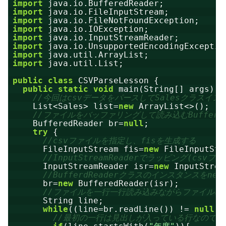
import
java.io.BufferedReader;
import
java.io.FileInputStream;
import
java.io.FileNotFoundException;
import
java.io.IOException;
import
java.io.InputStreamReader;
import
java.io.UnsupportedEncodingExceptio
import
java.util.ArrayList;
import
java.util.List;
public
class
CSVParseLesson {
public
static
void
main(String[] args) {
//今回はcsvデータをパースしてSalesクラスイ
List<Sales> list=
new
ArrayList<>();
//ファイルをバッファリングして読み込むBuffered
BufferedReader br=
null
;
try
{
//csvファイルを指定し、fisを生成する
FileInputStream fis=
new
FileInputStr
//InputStreamReaderでラッピング(cs
InputStreamReader isr=
new
InputStrea
//BufferdReaderクラスのインスタンスをnew
br=
new
BufferedReader(isr);
//ファイルを一行一行読み込みながらファイルの
String line;
while
((line=br.readLine()) != 
null
){
//最初の一行は見出しが入っている行なのでス