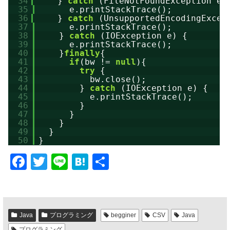
34
} 
catch
(FileNotFoundException e)
35
e.printStackTrace();
36
} 
catch
(UnsupportedEncodingExcep
37
e.printStackTrace();
38
} 
catch
(IOException e) {
39
e.printStackTrace();
40
}
finally
{
41
if
(bw != 
null
){
42
try
{
43
bw.close();
44
} 
catch
(IOException e) {
45
e.printStackTrace();
46
}
47
}
48
}
49
}
50
}
F
T
Li
H
共
a
wi
n
at
有
c
tt
e
e
e
er
n
Java
プログラミング
begginer
CSV
Java
b
a
プログラミング