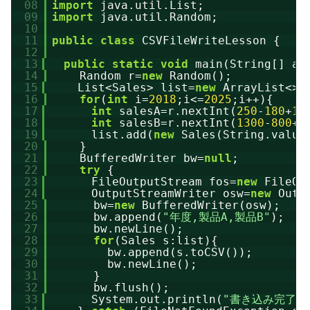
08
import
java.util.List;
09
import
java.util.Random;
10
11
public
class
CSVFileWriteLesson {
12
13
public
static
void
main(String[] ar
14
Random r=
new
Random();
15
List<Sales> list=
new
ArrayList<>(
16
for
(
int
i=
2018
;i<=
2025
;i++){
17
int
salesA=r.nextInt(
250
-
180
+
1
)
18
int
salesB=r.nextInt(
1300
-
800
+
1
19
list.add(
new
Sales(String.value
20
}
21
BufferedWriter bw=
null
;
22
try
{
23
FileOutputStream fos=
new
FileOu
24
OutputStreamWriter osw=
new
Outp
25
bw=
new
BufferedWriter(osw);
26
bw.append(
"年度,製品A,製品B"
);
27
bw.newLine();
28
for
(Sales s:list){
29
bw.append(s.toCSV());
30
bw.newLine();
31
}
32
bw.flush();
33
System.out.println(
"書き込み完了"
)