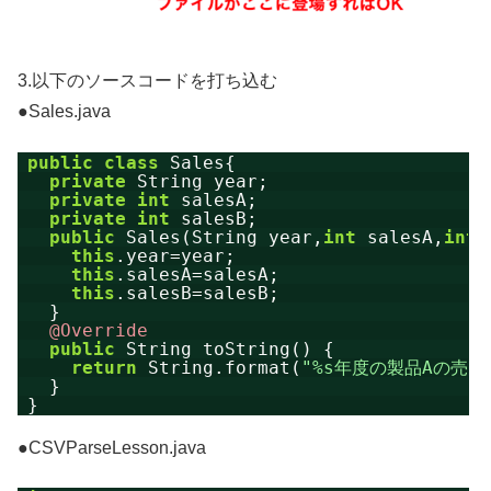
3.以下のソースコードを打ち込む
●Sales.java
public
class
Sales{
private
String year;
private
int
salesA;
private
int
salesB;
public
Sales(String year,
int
salesA,
int
this
.year=year;
this
.salesA=salesA;
this
.salesB=salesB;
}
@Override
public
String toString() {  
return
String.format(
"%s年度の製品Aの売上
} 
}
●CSVParseLesson.java