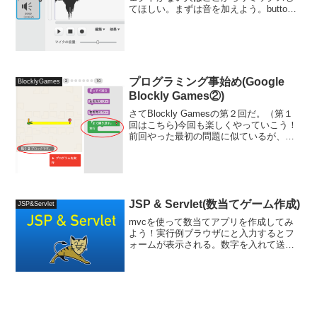
てほしい。まずは音を加えよう。button2
を選択して、「音」タブを選択し、サウ
ンドアイコンをクリックする。から
「zoop」を選択し、OKボタンを押す。音
がインポートさ...
プログラミング事始め(Google
BlocklyGames
Blockly Games②)
さてBlockly Gamesの第２回だ。（第１
回はこちら)今回も楽しくやっていこう！
前回やった最初の問題に似ているが、少
し距離が長い。ん？前回同様「まっすぐ
進む」を何回か繰り返せばいいんでない
か・・・？そう、それでも出来るのだが
今回のお題...
JSP & Servlet(数当てゲーム作成)
JSP&Servlet
mvcを使って数当てアプリを作成してみ
よう！実行例ブラウザにと入力するとフ
ォームが表示される。数字を入れて送
信。もっと上か、もっと下というヒント
とともに入力履歴が表示される。(表示の
際にはolとliタグを利用)当たるまでこれを
繰り返し、正解...