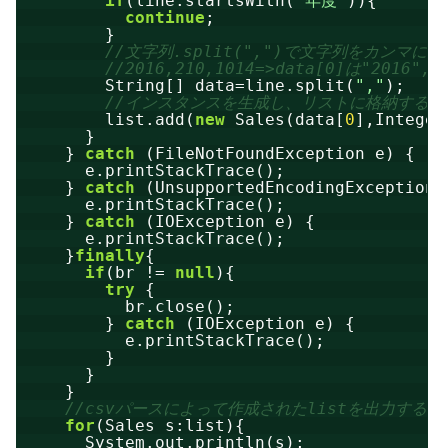
if
(line.startsWith(
"年度"
)){
continue
;
}
//文字列.split(",")で文字列をカンマ
//2016,210,1014=>data[0]は"2016",d
String[] data=line.split(
","
);
//インスタンスを生成し、リストに格納する。sal
list.add(
new
Sales(data[
0
],Integer
}
} 
catch
(FileNotFoundException e) {
e.printStackTrace();
} 
catch
(UnsupportedEncodingException 
e.printStackTrace();
} 
catch
(IOException e) {
e.printStackTrace();
}
finally
{
if
(br != 
null
){
try
{
br.close();
} 
catch
(IOException e) {
e.printStackTrace();
}
}
}
//csvパースによって作成されたlistを出力する
for
(Sales s:list){
System.out.println(s);