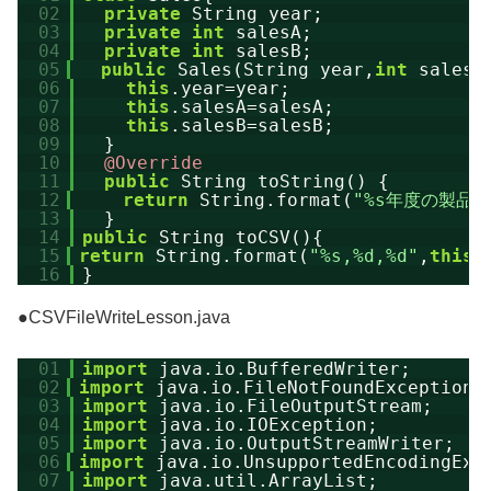
02
private
String year;
03
private
int
salesA;
04
private
int
salesB;
05
public
Sales(String year,
int
salesA
06
this
.year=year;
07
this
.salesA=salesA;
08
this
.salesB=salesB;
09
}
10
@Override
11
public
String toString() {  
12
return
String.format(
"%s年度の製品A
13
}
14
public
String toCSV(){
15
return
String.format(
"%s,%d,%d"
,
this
.
16
}
●CSVFileWriteLesson.java
01
import
java.io.BufferedWriter;
02
import
java.io.FileNotFoundException;
03
import
java.io.FileOutputStream;
04
import
java.io.IOException;
05
import
java.io.OutputStreamWriter;
06
import
java.io.UnsupportedEncodingExc
07
import
java.util.ArrayList;