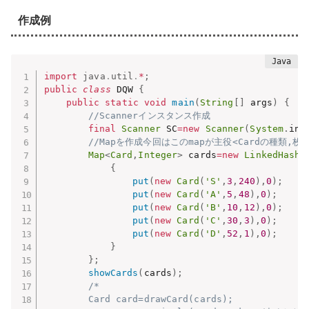
作成例
import
java
.
util
.
*
;
public
class
 DQW 
{
public
static
void
main
(
String
[
]
 args
)
{
//Scannerインスタンス作成
final
Scanner
 SC
=
new
Scanner
(
System
.
in
)
//Mapを作成今回はこのmapが主役<Cardの種類,枚
Map
<
Card
,
Integer
>
 cards
=
new
LinkedHashM
{
put
(
new
Card
(
'S'
,
3
,
240
)
,
0
)
;
put
(
new
Card
(
'A'
,
5
,
48
)
,
0
)
;
put
(
new
Card
(
'B'
,
10
,
12
)
,
0
)
;
put
(
new
Card
(
'C'
,
30
,
3
)
,
0
)
;
put
(
new
Card
(
'D'
,
52
,
1
)
,
0
)
;
}
}
;
showCards
(
cards
)
;
/*

		Card card=drawCard(cards);
