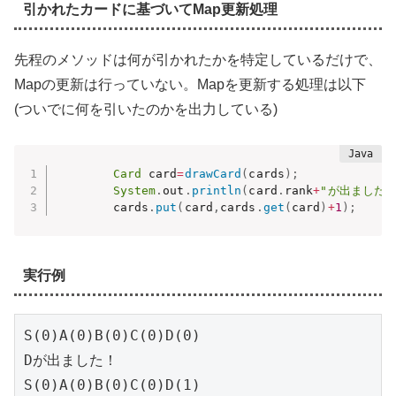
引かれたカードに基づいてMap更新処理
先程のメソッドは何が引かれたかを特定しているだけで、
Mapの更新は行っていない。Mapを更新する処理は以下
(ついでに何を引いたのかを出力している)
Card
 card
=
drawCard
(
cards
)
;
System
.
out
.
println
(
card
.
rank
+
"が出ました!
		cards
.
put
(
card
,
cards
.
get
(
card
)
+
1
)
;
実行例
S(0)A(0)B(0)C(0)D(0)

Dが出ました！

S(0)A(0)B(0)C(0)D(1)