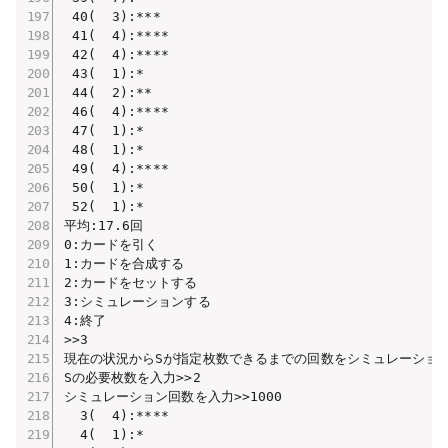
 40(  3):***

 41(  4):****

 42(  4):****

 43(  1):*

 44(  2):**

 46(  4):****

 47(  1):*

 48(  1):*

 49(  4):****

 50(  1):*

 52(  1):*

平均:17.6回

0:カードを引く

1:カードを合成する

2:カードをセットする

3:シミュレーションする

4:終了

>>3

現在の状況からSが指定枚数できるまでの回数をシミュレーション
Sの必要枚数を入力>>2

シミュレーション回数を入力>>1000

  3(  4):****

  4(  1):*
