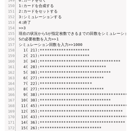
0:カードを引く

1:カードを合成する

2:カードをセットする

3:シミュレーションする

4:終了

>>3

現在の状況からSが指定枚数できるまでの回数をシミュレーション
Sの必要枚数を入力>>1

シミュレーション回数を入力>>1000

  1( 21):*********************

  2( 21):*********************

  3( 34):**********************************

  4( 28):****************************

  5( 30):******************************

  6( 27):***************************

  7( 22):**********************

  8( 27):***************************

  9( 38):**************************************

 10( 30):******************************

 11( 45):***************************************
 12( 35):***********************************

 13( 43):***************************************
 14( 36):************************************

 15( 26):**************************
