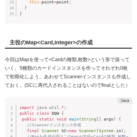
this
.
point
=
point
;
}
}
主役のMap<Card,Integer>の作成
今回はMapを使って<Cardの種類,枚数>という形で扱って
いく。5種類のカードインスタンスを作ってそれぞれ0枚
で初期化しよう。あわせてScannerインスタンスも作成し
ておく。(SCに再代入されることはないのでfinalとした）
import
java
.
util
.
*
;
public
class
 DQW 
{
public
static
void
main
(
String
[
]
 args
)
{
//Scannerインスタンス作成
final
Scanner
 SC
=
new
Scanner
(
System
.
in
)
;
//Mapを作成今回はこのmapが主役<Cardの種類,枚数>