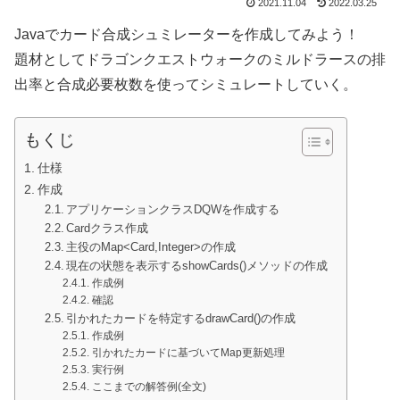
2021.11.04
2022.03.25
Javaでカード合成シュミレーターを作成してみよう！
題材としてドラゴンクエストウォークのミルドラースの排
出率と合成必要枚数を使ってシミュレートしていく。
もくじ
仕様
作成
アプリケーションクラスDQWを作成する
Cardクラス作成
主役のMap<Card,Integer>の作成
現在の状態を表示するshowCards()メソッドの作成
作成例
確認
引かれたカードを特定するdrawCard()の作成
作成例
引かれたカードに基づいてMap更新処理
実行例
ここまでの解答例(全文)