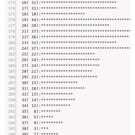
 16( 31):*******************************

 17( 31):*******************************

 18( 18):******************

 19( 44):***************************************
 20( 28):****************************

 21( 37):*************************************

 22( 36):************************************

 23( 31):*******************************

 24( 37):*************************************

 25( 22):**********************

 26( 24):************************

 27( 24):************************

 28( 21):*********************

 29( 23):***********************

 30( 15):***************

 31( 18):******************

 32( 13):*************

 33( 14):**************

 34( 12):************

 35(  8):********

 36(  5):*****

 37(  9):*********

 38(  3):***

 39(  7):*******
