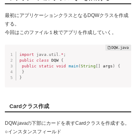
最初にアプリケーションクラスとなるDQWクラスを作成
する。
今回はこのファイル１枚でアプリを作成していく。
import
java
.
util
.
*
;
public
class
 DQW 
{
public
static
void
main
(
String
[
]
 args
)
{
}
}
Cardクラス作成
DQW.javaの下部にカードを表すCardクラスを作成する。
○インスタンスフィールド