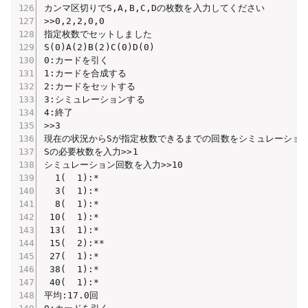
カンマ区切りでS,A,B,C,Dの枚数を入力してください

>>0,2,2,0,0

指定枚数でセットしました

S(0)A(2)B(2)C(0)D(0)

0:カードを引く

1:カードを合成する

2:カードをセットする

3:シミュレーションする

4:終了

>>3

現在の状況からSが指定枚数できるまでの回数をシミュレーション
Sの必要枚数を入力>>1

シミュレーション回数を入力>>10

  1(  1):*

  3(  1):*

  8(  1):*

 10(  1):*

 13(  1):*

 15(  2):**

 27(  1):*

 38(  1):*

 40(  1):*

平均:17.0回
