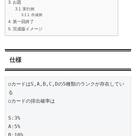
お題
実行例
作成例
第一回終了
完成版イメージ
仕様
○カードはS,A,B,C,Dの5種類のランクが存在してい
る

○カードの排出確率は

S:3%

A:5%

B:10%
