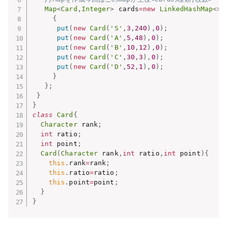
Map
<
Card
,
Integer
>
 cards
=
new
LinkedHashMap
<
>
(
{
put
(
new
Card
(
'S'
,
3
,
240
)
,
0
)
;
put
(
new
Card
(
'A'
,
5
,
48
)
,
0
)
;
put
(
new
Card
(
'B'
,
10
,
12
)
,
0
)
;
put
(
new
Card
(
'C'
,
30
,
3
)
,
0
)
;
put
(
new
Card
(
'D'
,
52
,
1
)
,
0
)
;
}
}
;
}
}
class
Card
{
Character
 rank
;
int
 ratio
;
int
 point
;
Card
(
Character
 rank
,
int
 ratio
,
int
 point
)
{
this
.
rank
=
rank
;
this
.
ratio
=
ratio
;
this
.
point
=
point
;
}
}