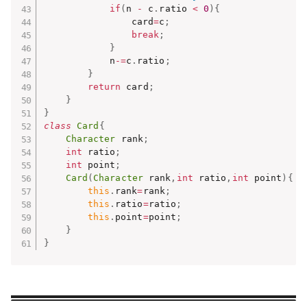
if
(
n 
-
 c
.
ratio 
<
0
)
{
				card
=
c
;
break
;
}
			n
-=
c
.
ratio
;
}
return
 card
;
}
}
class
Card
{
Character
 rank
;
int
 ratio
;
int
 point
;
Card
(
Character
 rank
,
int
 ratio
,
int
 point
)
{
this
.
rank
=
rank
;
this
.
ratio
=
ratio
;
this
.
point
=
point
;
}
}