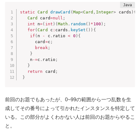
static
Card
drawCard
(
Map
<
Card
,
Integer
>
 cards
)
{
Card
 card
=
null
;
int
 n
=
(
int
)
(
Math
.
random
(
)
*
100
)
;
for
(
Card
 c
:
cards
.
keySet
(
)
)
{
if
(
n 
-
 c
.
ratio 
<
0
)
{
      card
=
c
;
break
;
}
    n
-=
c
.
ratio
;
}
return
 card
;
}
前回のお題でもあったが、0~99の範囲から一つ乱数を生
成してその番号によって引かれたインスタンスを特定して
いる。この部分がよくわかない人は前回のお題からやるこ
と。