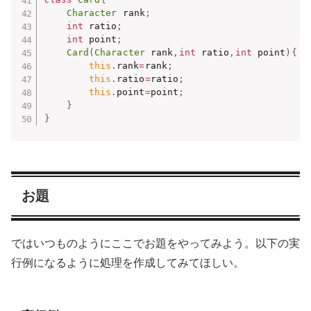
Character
 rank
;
int
 ratio
;
int
 point
;
Card
(
Character
 rank
,
int
 ratio
,
int
 point
)
{
this
.
rank
=
rank
;
this
.
ratio
=
ratio
;
this
.
point
=
point
;
}
}
お題
ではいつものようにここでお題をやってみよう。以下の実
行例になるように処理を作成してみてほしい。