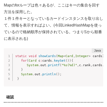
Mapのforループは色々あるが、ここはキーの集合を回す
方法を採用した。
１件１件キーとなっているカードインスタンスを取り出し
て、情報を表示すればよい。(今回LinkedHashMapを使っ
ているので格納順序が保持されている。つまりSから順番
に表示される)
static
void
showCards
(
Map
<
Card
,
Integer
>
 cards
)
{
for
(
Card
 c
:
cards
.
keySet
(
)
)
{
System
.
out
.
printf
(
"%s(%d)"
,
c
.
rank
,
cards
.
g
}
System
.
out
.
println
(
)
;
}
確認