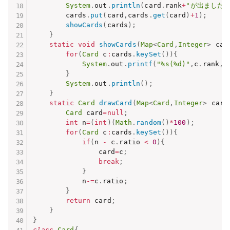
System
.
out
.
println
(
card
.
rank
+
"が出ました!
		cards
.
put
(
card
,
cards
.
get
(
card
)
+
1
)
;
showCards
(
cards
)
;
}
static
void
showCards
(
Map
<
Card
,
Integer
>
 car
for
(
Card
 c
:
cards
.
keySet
(
)
)
{
System
.
out
.
printf
(
"%s(%d)"
,
c
.
rank
,
c
}
System
.
out
.
println
(
)
;
}
static
Card
drawCard
(
Map
<
Card
,
Integer
>
 card
Card
 card
=
null
;
int
 n
=
(
int
)
(
Math
.
random
(
)
*
100
)
;
for
(
Card
 c
:
cards
.
keySet
(
)
)
{
if
(
n 
-
 c
.
ratio 
<
0
)
{
				card
=
c
;
break
;
}
			n
-=
c
.
ratio
;
}
return
 card
;
}
}
class
Card
{