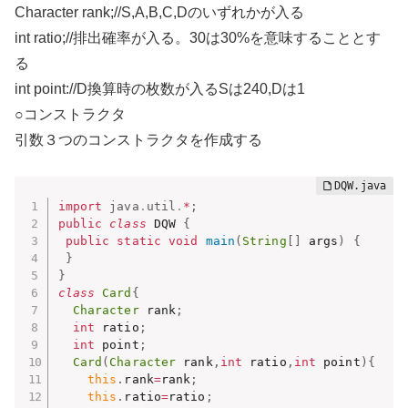
Character rank;//S,A,B,C,Dのいずれかが入る
int ratio;//排出確率が入る。30は30%を意味することとす
る
int point://D換算時の枚数が入るSは240,Dは1
○コンストラクタ
引数３つのコンストラクタを作成する
import
java
.
util
.
*
;
public
class
 DQW 
{
public
static
void
main
(
String
[
]
 args
)
{
}
}
class
Card
{
Character
 rank
;
int
 ratio
;
int
 point
;
Card
(
Character
 rank
,
int
 ratio
,
int
 point
)
{
this
.
rank
=
rank
;
this
.
ratio
=
ratio
;