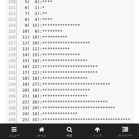
  5(  4):****

  6(  1):*

  7(  2):**

  8(  4):****

  9( 15):***************

 10(  8):********

 11( 10):**********

 12( 19):*******************

 13( 11):***********

 14( 15):***************

 15( 18):******************

 16( 22):**********************

 17( 22):**********************

 18( 18):******************

 19( 27):***************************

 20( 19):*******************

 21( 18):******************

 22( 26):**************************

 23( 29):*****************************

 24( 14):**************

 25( 35):***********************************

 26( 24):************************

 27( 36):************************************

メニュー
ホーム
検索
トップ
サイドバー
 28( 33):*********************************
