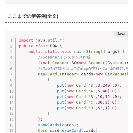
ここまでの解答例(全文)
import
java
.
util
.
*
;
public
class
 DQW 
{
public
static
void
main
(
String
[
]
 args
)
{
//Scannerインスタンス作成
final
Scanner
 SC
=
new
Scanner
(
System
.
in
)
//Mapを作成今回はこのmapが主役<Cardの種類,枚
Map
<
Card
,
Integer
>
 cards
=
new
LinkedHashM
{
put
(
new
Card
(
'S'
,
3
,
240
)
,
0
)
;
put
(
new
Card
(
'A'
,
5
,
48
)
,
0
)
;
put
(
new
Card
(
'B'
,
10
,
12
)
,
0
)
;
put
(
new
Card
(
'C'
,
30
,
3
)
,
0
)
;
put
(
new
Card
(
'D'
,
52
,
1
)
,
0
)
;
}
}
;
showCards
(
cards
)
;
Card
 card
=
drawCard
(
cards
)
;