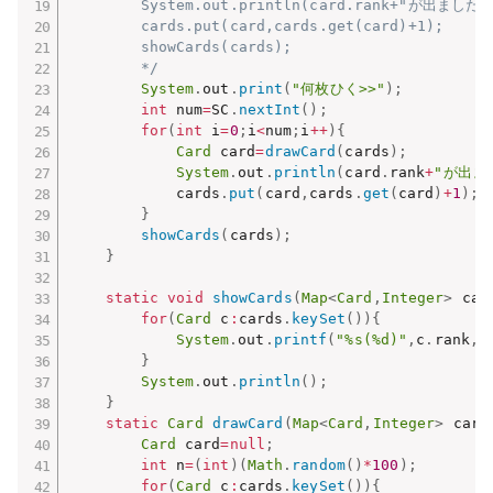
		System.out.println(card.rank+"が出ました!");

		cards.put(card,cards.get(card)+1);

		showCards(cards);

		*/
System
.
out
.
print
(
"何枚ひく>>"
)
;
int
 num
=
SC
.
nextInt
(
)
;
for
(
int
 i
=
0
;
i
<
num
;
i
++
)
{
Card
 card
=
drawCard
(
cards
)
;
System
.
out
.
println
(
card
.
rank
+
"が出ま
			cards
.
put
(
card
,
cards
.
get
(
card
)
+
1
)
;
}
showCards
(
cards
)
;
}
static
void
showCards
(
Map
<
Card
,
Integer
>
 car
for
(
Card
 c
:
cards
.
keySet
(
)
)
{
System
.
out
.
printf
(
"%s(%d)"
,
c
.
rank
,
c
}
System
.
out
.
println
(
)
;
}
static
Card
drawCard
(
Map
<
Card
,
Integer
>
 card
Card
 card
=
null
;
int
 n
=
(
int
)
(
Math
.
random
(
)
*
100
)
;
for
(
Card
 c
:
cards
.
keySet
(
)
)
{