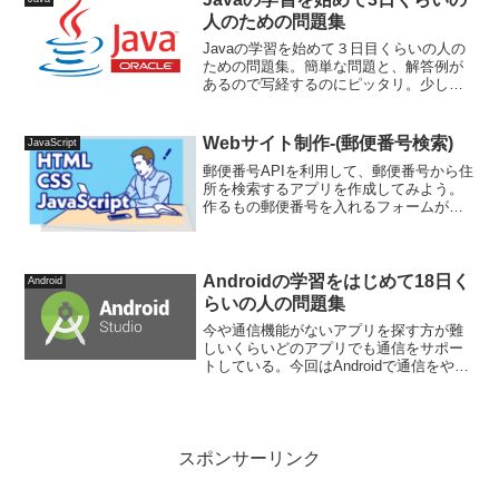
人のための問題集
Javaの学習を始めて３日目くらいの人の
ための問題集。簡単な問題と、解答例が
あるので写経するのにピッタリ。少し考
えてわからなそうだったら答えを見て書
き写すのが上達のコツ。Q1xに23,yに6を
代入して以下の結果を求め出力せよ。
Webサイト制作-(郵便番号検索)
JavaScript
x+yx-yx...
郵便番号APIを利用して、郵便番号から住
所を検索するアプリを作成してみよう。
作るもの郵便番号を入れるフォームがあ
るので、調べたい郵便番号を入れて送信
ボタンをおす。結果が表示される一つの
郵便番号に複数の住所が割り振られてい
る場合がある。989...
Androidの学習をはじめて18日く
Android
らいの人の問題集
今や通信機能がないアプリを探す方が難
しいくらいどのアプリでも通信をサポー
トしている。今回はAndroidで通信をやっ
てみよう。1.マニュフェストにインター
ネットの許可を記述する。</manifest>の
1行上にでも挿入すればよい。●Andr...
スポンサーリンク