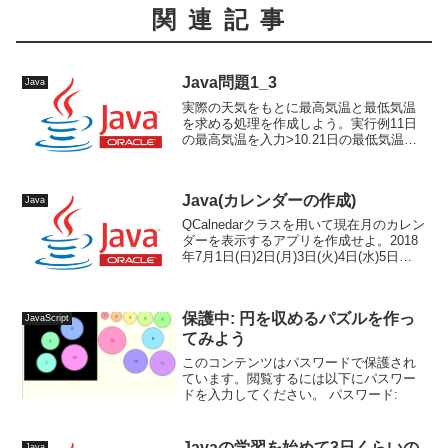
関連記事
Java問題1_3
Java
実際の天気をもとに最高気温と最低気温
を求める処理を作成しよう。実行例11日
の最高気温を入力>10.21日の最低気温を
入力>3.21日:High(10.2),Low(3.2)2日の最
高気温を入力>11.32日の最低気温を入力
>1.92日:Hi...
Java(カレンダーの作成)
Java
QCalnedarクラスを用いて現在月のカレン
ダーを表示するアプリを作成せよ。2018
年7月1日(日)2日(月)3日(火)4日(水)5日
(木)6日(金)7日(土)8日(日)9日(月)10日
(火)11日(水)12日(木)13日(金)14日(土...
保護中: 円を収めるパズルを作っ
JavaScript
てみよう
このコンテンツはパスワードで保護され
ています。閲覧するには以下にパスワー
ドを入力してください。 パスワード:
Javaの学習を始めて3日くらいの
Java