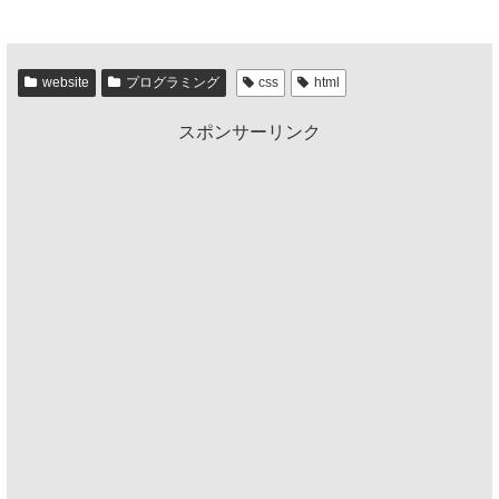
a
wi
n
at
有
c
tt
e
e
e
er
n
website
プログラミング
css
html
b
a
スポンサーリンク
o
o
k