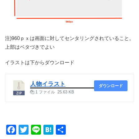
注)960ｐｘは画面に対してセンタリングされていること。
上部はベタづきでよい
イラストは下からダウンロード
人物イラスト
ダウンロード
1 ファイル
25.63 KB
F
T
Li
H
共