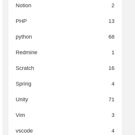
Notion
2
PHP
13
python
68
Redmine
1
Scratch
16
Spring
4
Unity
71
Vim
3
vscode
4