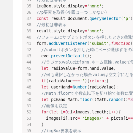
imgBox
.
style
.
display
=
'none'
;
//p要素を取得(今回は一つしかない)
const
 result
=
document
.
querySelector
(
'p'
)
//最初は非表示
result
.
style
.
display
=
'none'
;
//フォームにサブミットボタンを押したときの挙
form
.
addEventListener
(
'submit'
,
function
(
//submitボタンを押した時にページ遷移する
  eve
.
preventDefault
(
)
;
//ラジオのvalueはform.ネーム属性.val
let
 radioValue
=
form
.
hand
.
value
;
//何も選択しなかった場合valueは空文字にな
if
(
radioValue
===
''
)
{
return
;
}
let
 userHand
=
Number
(
radioValue
)
;
//Math.floorで小数点以下を切り捨て整数に
let
 pcHand
=
Math
.
floor
(
(
Math
.
random
(
)
*
3
//画像を決定
for
(
let
 i
=
0
;
i
<
images
.
length
;
i
++
)
{
    images
[
i
]
.
src
=
'images/'
+
 picts
[
i
==
}
//imgBox要素を表示