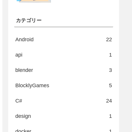
カテゴリー
Android
22
api
1
blender
3
BlocklyGames
5
C#
24
design
1
docker
1