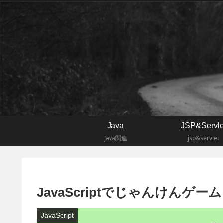
Java
JSP&Servle
Java関連
jsp&servlet
JavaScriptでじゃんけんゲ
JavaScript