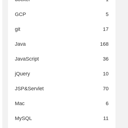
GCP
5
git
17
Java
168
JavaScript
36
jQuery
10
JSP&Servlet
70
Mac
6
MySQL
11