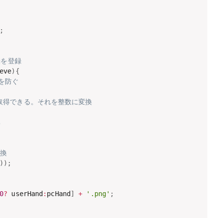
;
動を登録
eve
)
{
のを防ぐ
ueで取得できる。それを整数に変換
る
変換
)
)
;
0
?
 userHand
:
pcHand
]
+
'.png'
;