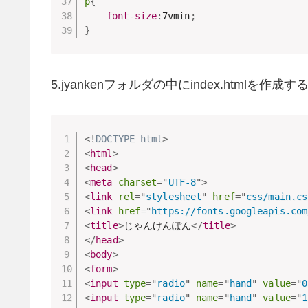
p
{
font-size
:
7vmin
;
}
5.jyankenフォルダの中にindex.htmlを
<!
DOCTYPE
html
>
<
html
>
<
head
>
<
meta
charset
=
"
UTF-8
"
>
<
link
rel
=
"
stylesheet
"
href
=
"
css/main.cs
<
link
href
=
"
https://fonts.googleapis.com
<
title
>
じゃんけんぽん
</
title
>
</
head
>
<
body
>
<
form
>
<
input
type
=
"
radio
"
name
=
"
hand
"
value
=
"
0
<
input
type
=
"
radio
"
name
=
"
hand
"
value
=
"
1