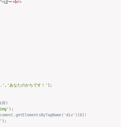
"
>
ぱー
<
br
>
.'
,
'あなたのかちです！'
]
;
取得)
img'
)
;
.getElementsByTagName('div')[0])
'
)
;