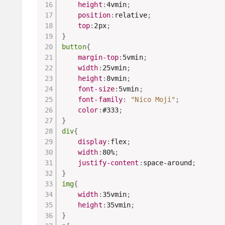
height
:
4vmin
;
position
:
relative
;
top
:
2px
;
}
button
{
margin-top
:
5vmin
;
width
:
25vmin
;
height
:
8vmin
;
font-size
:
5vmin
;
font-family
:
"Nico Moji"
;
color
:
#333
;
}
div
{
display
:
flex
;
width
:
80%
;
justify-content
:
space-around
;
}
img
{
width
:
35vmin
;
height
:
35vmin
;
}