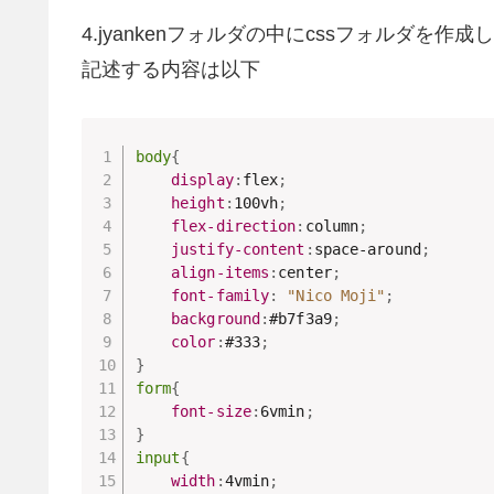
4.jyankenフォルダの中にcssフォルダを作成
記述する内容は以下
body
{
display
:
flex
;
height
:
100vh
;
flex-direction
:
column
;
justify-content
:
space-around
;
align-items
:
center
;
font-family
:
"Nico Moji"
;
background
:
#b7f3a9
;
color
:
#333
;
}
form
{
font-size
:
6vmin
;
}
input
{
width
:
4vmin
;