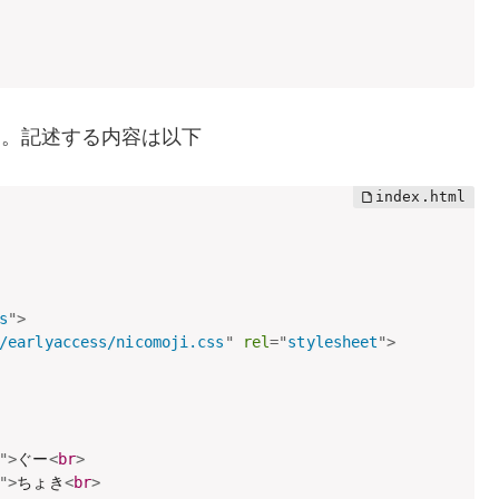
作成する。記述する内容は以下
s
"
>
/earlyaccess/nicomoji.css
"
rel
=
"
stylesheet
"
>
"
>
ぐー
<
br
>
"
>
ちょき
<
br
>