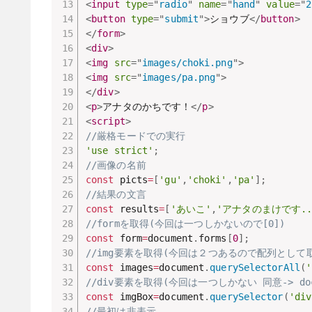
<
input
type
=
"
radio
"
name
=
"
hand
"
value
=
"
2
<
button
type
=
"
submit
"
>
ショウブ
</
button
>
</
form
>
<
div
>
<
img
src
=
"
images/choki.png
"
>
<
img
src
=
"
images/pa.png
"
>
</
div
>
<
p
>
アナタのかちです！
</
p
>
<
script
>
//厳格モードでの実行
'use strict'
;
//画像の名前
const
 picts
=
[
'gu'
,
'choki'
,
'pa'
]
;
//結果の文言
const
 results
=
[
'あいこ'
,
'アナタのまけです..
//formを取得(今回は一つしかないので[0])
const
 form
=
document
.
forms
[
0
]
;
//img要素を取得(今回は２つあるので配列として
const
 images
=
document
.
querySelectorAll
(
'
//div要素を取得(今回は一つしかない 同意-> document
const
 imgBox
=
document
.
querySelector
(
'div
//最初は非表示