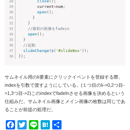
close
(
)
;
        current
=
num
;
open
(
)
;
}
}
//最初の画像をfadein
open
(
)
;
}
//起動
slideChange
(
$
(
'#slideBox'
)
)
;
}
)
;
サムネイル用のli要素にクリックイベントを登録する際、
indexを引数で渡すようにしている。(１つ目のli->0,2つ目-
>1,3つ目->2)このindexでfadeInさせる画像を決めるという
仕組みだ。サムネイル画像とメイン画像の枚数は同じであ
ることが前提の処理だ。
F
T
Li
H
共