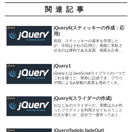
関連記事
jQuery6(スティッキーの作成：応
jQuery
用)
前回、スティッキーの基本を学習した
が、今回はそれの応用だ。画面に常駐さ
せるのは便利である反面、画面を占有し
てしまうデメリットがある。画面の小さ
いノートパソコンで閲覧していると邪魔
に感じることも少なくない。そこで常駐
jQuery1
jQuery
させる際にサイズを縮めてあ...
jQueryとはJavaScriptライブラリの一つで
これを使うと、簡単に記述でき、ブラウ
ザ間によるjs挙動の差異も埋めてくれ
る。人気のピークはすぎた感があるがそ
れでも便利なことには変わりはない。早
速使ってみよう。準備1.以下のファイル
jQuery4(スライダーの作成)
jQuery
をダ...
おなじみのスライダーだ。実際は人が作
ったプラグインを利用させてもらうこと
の方が多いが、自分で一度作っておくと
プラグインを利用する際でも理解度が違
う。一度は自分でつくってみよう。準備
1.以下のファイルをダウンロードし、好
jQuery(fadeIn,fadeOut)
jQuery