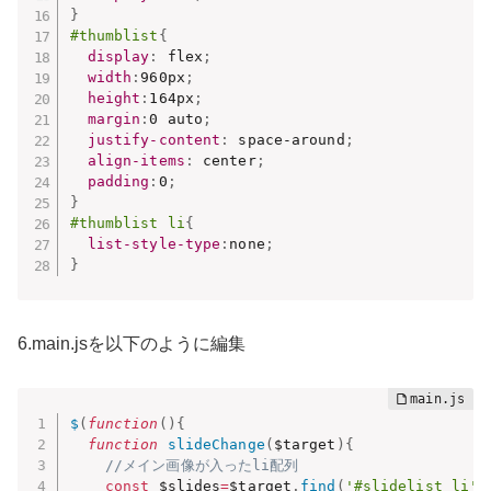
}
#thumblist
{
display
:
 flex
;
width
:
960px
;
height
:
164px
;
margin
:
0 auto
;
justify-content
:
 space-around
;
align-items
:
 center
;
padding
:
0
;
}
#thumblist li
{
list-style-type
:
none
;
}
6.main.jsを以下のように編集
$
(
function
(
)
{
function
slideChange
(
$target
)
{
//メイン画像が入ったli配列
const
 $slides
=
$target
.
find
(
'#slidelist li'
)