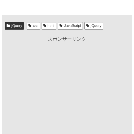
a
wi
n
at
有
c
tt
e
e
e
er
n
jQuery
css
html
JavaScript
jQuery
b
a
スポンサーリンク
o
o
k