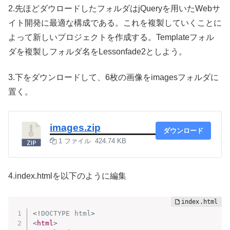
2.先ほどダウロードしたフォルダはjQueryを用いたWebサ
イト開発に最適な構成である。これを複製していくことに
よって新しいプロジェクトを作成する。Templateフォル
ダを複製しフォルダ名をLessonfade2としよう。
3.下をダウンロードして、6枚の画像をimagesフォルダに
置く。
images.zip
ダウンロード
1 ファイル
424.74 KB
4.index.htmlを以下のように編集
<!
DOCTYPE
html
>
<
html
>