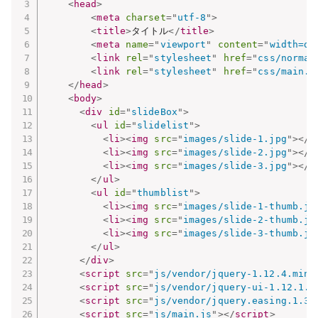
<
head
>
<
meta
charset
=
"
utf-8
"
>
<
title
>
タイトル
</
title
>
<
meta
name
=
"
viewport
"
content
=
"
width=de
<
link
rel
=
"
stylesheet
"
href
=
"
css/normal
<
link
rel
=
"
stylesheet
"
href
=
"
css/main.c
</
head
>
<
body
>
<
div
id
=
"
slideBox
"
>
<
ul
id
=
"
slidelist
"
>
<
li
>
<
img
src
=
"
images/slide-1.jpg
"
>
</
l
<
li
>
<
img
src
=
"
images/slide-2.jpg
"
>
</
l
<
li
>
<
img
src
=
"
images/slide-3.jpg
"
>
</
l
</
ul
>
<
ul
id
=
"
thumblist
"
>
<
li
>
<
img
src
=
"
images/slide-1-thumb.jp
<
li
>
<
img
src
=
"
images/slide-2-thumb.jp
<
li
>
<
img
src
=
"
images/slide-3-thumb.jp
</
ul
>
</
div
>
<
script
src
=
"
js/vendor/jquery-1.12.4.min.
<
script
src
=
"
js/vendor/jquery-ui-1.12.1.m
<
script
src
=
"
js/vendor/jquery.easing.1.3.
<
script
src
=
"
js/main.js
"
>
</
script
>