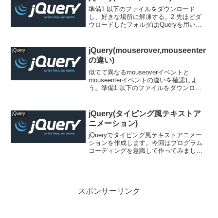
きな場所に解凍する。2...
準備1.以下のファイルをダウンロード
し、好きな場所に解凍する。2.先ほどダ
ウロードしたフォルダはjQueryを用いた
Webサイト開発に最適な構成である。こ
れを複製していくことによって新しいプ
ロジェクトを作成する。Templateフォル
jQuery(mouserover,mouseenter
jQuery
ダを複...
の違い)
似てて異なるmouseoverイベントと
mouseenterイベントの違いを確認しよ
う。準備1.以下のファイルをダウンロー
ドし、好きな場所に解凍する。2.先ほど
ダウロードしたフォルダはjQueryを用い
たWebサイト開発に最適な構成であ
jQuery(タイピング風テキストア
jQuery
る。...
ニメーション)
jQueryでタイピング風テキストアニメー
ションを作成します。今回はプログラム
コーディングを意識して作ってみまし
た。
スポンサーリンク