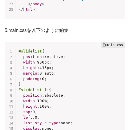
</
body
>
</
html
>
5.main.cssを以下のように編集
#slidelist
{
position
:
relative
;
width
:
960px
;
height
:
415px
;
margin
:
0 auto
;
padding
:
0
;
}
#slidelist li
{
position
:
absolute
;
width
:
100%
;
height
:
100%
;
top
:
0
;
left
:
0
;
list-style-type
:
none
;
display
:
none
;