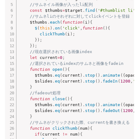
//サムネイル画像が入ったli配列
const
 $thumbs
=
$target
.
find
(
'#thumblist li'
)
//サムネliのそれぞれに対してclickイベントを登録
    $thumbs
.
each
(
function
(
i
)
{
$
(
this
)
.
on
(
'click'
,
function
(
)
{
clickThumb
(
i
)
;
}
)
;
}
)
;
//現在選択されている画像index
let
 current
=
0
;
//選択されているindexのサムネと画像をfadein
function
open
(
)
{
      $thumbs
.
eq
(
current
)
.
stop
(
)
.
animate
(
{
opaci
      $slides
.
eq
(
current
)
.
stop
(
)
.
fadeIn
(
1200
,
'e
}
//fadeout処理
function
close
(
)
{
      $thumbs
.
eq
(
current
)
.
stop
(
)
.
animate
(
{
opaci
      $slides
.
eq
(
current
)
.
stop
(
)
.
fadeOut
(
1200
,
'
}
//サムネがクリックされた際、currentを書き換える
function
clickThumb
(
num
)
{
if
(
current 
!=
 num
)
{