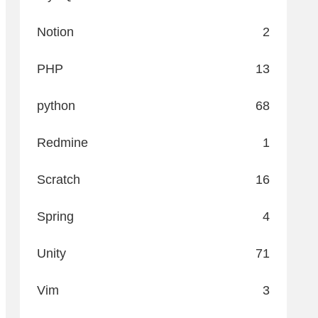
Notion
2
PHP
13
python
68
Redmine
1
Scratch
16
Spring
4
Unity
71
Vim
3