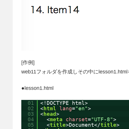
[作例]
web11フォルダを作成しその中にlesson1.h
●lesson1.html
01
<!DOCTYPE html>
02
<
html
lang
=
"en"
>
03
<
head
>
04
<
meta
charset
=
"UTF-8"
>
05
<
title
>Document</
title
>