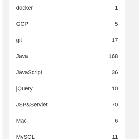
docker
1
GCP
5
git
17
Java
168
JavaScript
36
jQuery
10
JSP&Servlet
70
Mac
6
MySQL
11