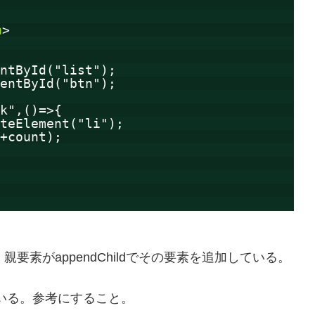
n
>  
ntById("list");
entById("btn");
k",()=>{
teElement("li");
+count);
要素を作成し、親要素がappendChildでその要素を追加している。
いる。参考にすること。