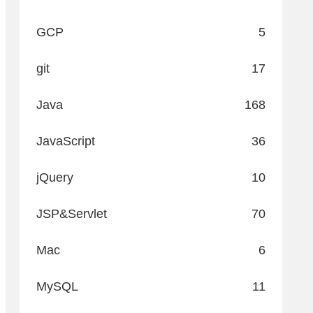
GCP
5
git
17
Java
168
JavaScript
36
jQuery
10
JSP&Servlet
70
Mac
6
MySQL
11