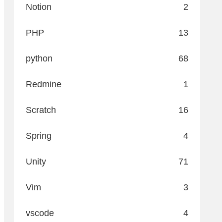
Notion
2
PHP
13
python
68
Redmine
1
Scratch
16
Spring
4
Unity
71
Vim
3
vscode
4