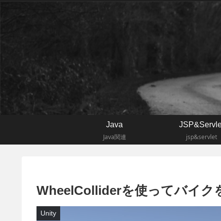
Java
JSP&Servle
Java関連
jsp&servlet
WheelColliderを使ってバ
Unity