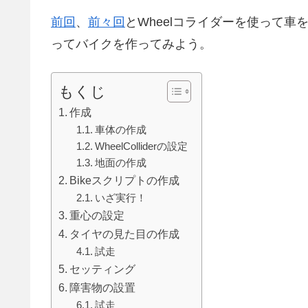
前回
、
前々回
とWheelコライダーを使って車
ってバイクを作ってみよう。
もくじ
作成
車体の作成
WheelColliderの設定
地面の作成
Bikeスクリプトの作成
いざ実行！
重心の設定
タイヤの見た目の作成
試走
セッティング
障害物の設置
試走