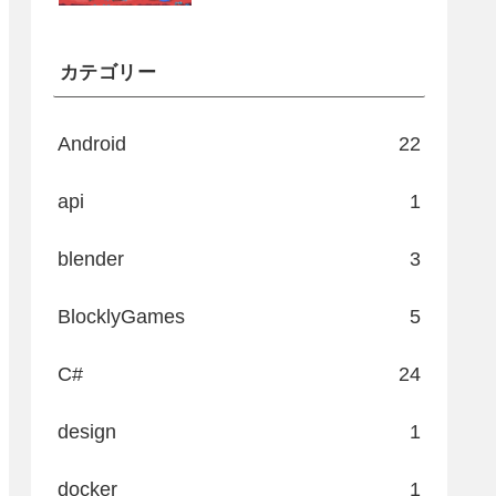
カテゴリー
Android
22
api
1
blender
3
BlocklyGames
5
C#
24
design
1
docker
1