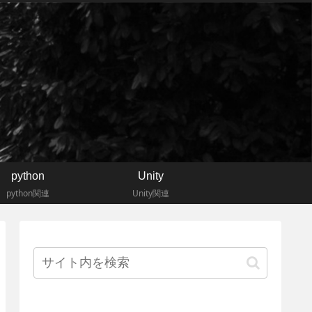
python
Unity
python関連
Unity関連